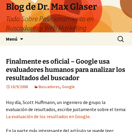
Saltar
Blog de Dr. Max Glaser
al
Todo Sobre Posicionamiento en
contenido
Buscadores y Web Marketing
Buscar:
Menú
Finalmente es oficial – Google usa
evaluadores humanos para analizar los
resultados del buscador
16/9/2008
Buscadores
,
Google
Hoy día, Scott Huffmann, un ingeniero de grupo la
evaluación de resultados, escribe justamente sobre el tema:
La evaluación de los resultados en Google
.
En la parte más interesante del artículo se puede leer: