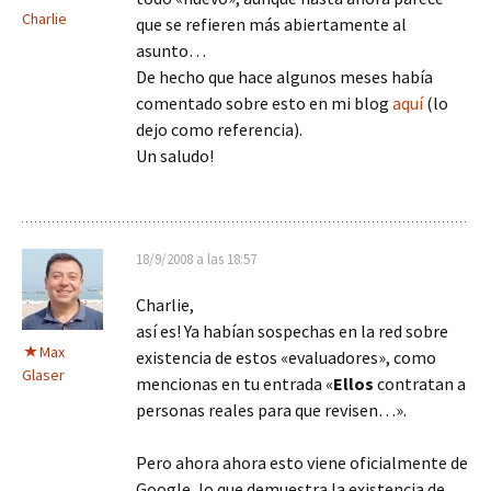
Charlie
que se refieren más abiertamente al
asunto…
De hecho que hace algunos meses había
comentado sobre esto en mi blog
aquí
(lo
dejo como referencia).
Un saludo!
18/9/2008 a las 18:57
Charlie,
así es! Ya habían sospechas en la red sobre
Max
existencia de estos «evaluadores», como
Glaser
mencionas en tu entrada «
Ellos
contratan a
personas reales para que revisen…».
Pero ahora ahora esto viene oficialmente de
Google, lo que demuestra la existencia de