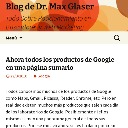
Saltar
Blog de Dr. Max Glaser
al
Todo Sobre Posicionamiento en
contenido
Buscadores y Web Marketing
Buscar:
Menú
Ahora todos los productos de Google
en una página sumario
23/9/2010
Google
Todos conocemos muchos de los productos de Google
como Maps, Gmail, Picassa, Reader, Chrome, etc. Pero en
realidad existen muchos más productos que salen cada día
de los laboratorios de Google. Posiblemente ni ellos
mismos tienen una panorama general de todos sus
productos. Por ese motivo ahora se les ha dado por crear