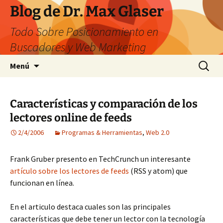
Saltar
Blog de Dr. Max Glaser
al
Todo Sobre Posicionamiento en
contenido
Buscadores y Web Marketing
Buscar:
Menú
Características y comparación de los
lectores online de feeds
2/4/2006
Programas & Herramientas
,
Web 2.0
Frank Gruber presento en TechCrunch un interesante
artículo sobre los lectores de feeds
(RSS y atom) que
funcionan en línea.
En el articulo destaca cuales son las principales
características que debe tener un lector con la tecnología