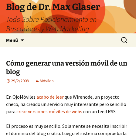
Saltar
Blog de Dr. Max Glaser
al
Todo Sobre Posicionamiento en
contenido
Buscadores y Web Marketing
Buscar:
Menú
Cómo generar una versión móvil de un
blog
29/2/2008
Móviles
En OjoMóviles
acabo de leer
que Wirenode, un proyecto
checo, ha creado un servicio muy interesante pero sencillo
para
crear versiones móviles de webs
con un feed RSS.
El proceso es muy sencillo. Solamente se necesita inscribir
el dominio del blog o sitio. Luego el sistema comprueba la