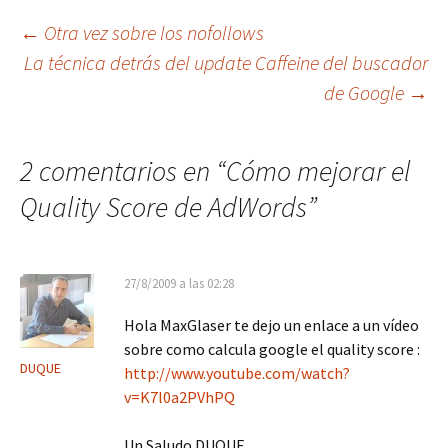
Navegación
←
Otra vez sobre los nofollows
La técnica detrás del update Caffeine del buscador
de Google
→
de
entradas
2 comentarios en “
Cómo mejorar el
Quality Score de AdWords
”
27/8/2009 a las 02:28
Hola MaxGlaser te dejo un enlace a un vídeo
sobre como calcula google el quality score :
DUQUE
http://www.youtube.com/watch?
v=K7l0a2PVhPQ
Un Saludo DUQUE