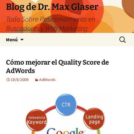
Saltar
Blog de Dr. Max Glaser
al
Todo Sobre Posicionamiento en
contenido
Buscadores y Web Marketing
Buscar:
Menú
Cómo mejorar el Quality Score de
AdWords
18/8/2009
AdWords