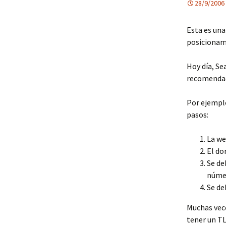
28/9/2006
Esta es una
posicionam
Hoy día, S
recomendaci
Por ejemplo
pasos:
La we
El do
Se de
númer
Se de
Muchas vece
tener un TL