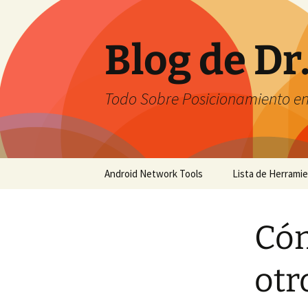
Saltar
al
contenido
Blog de Dr
Todo Sobre Posicionamiento e
Android Network Tools
Lista de Herrami
Android Network Tools –
English
Cóm
Android Network Tools –
Español
otr
GTech Network Tools –
Português