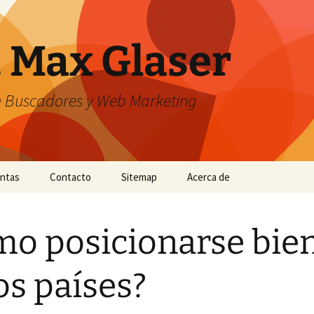
. Max Glaser
n Buscadores y Web Marketing
entas
Contacto
Sitemap
Acerca de
o posicionarse bie
os países?