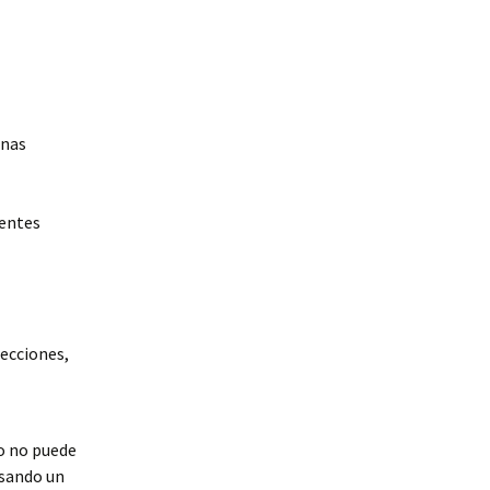
unas
ientes
recciones,
o no puede
usando un