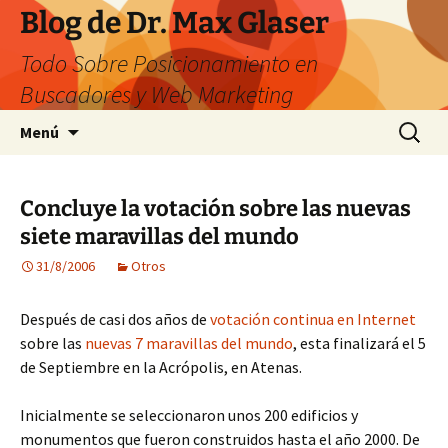
Saltar
Blog de Dr. Max Glaser
al
Todo Sobre Posicionamiento en
contenido
Buscadores y Web Marketing
Buscar:
Menú
Concluye la votación sobre las nuevas
siete maravillas del mundo
31/8/2006
Otros
Después de casi dos años de
votación continua en Internet
sobre las
nuevas 7 maravillas del mundo
, esta finalizará el 5
de Septiembre en la Acrópolis, en Atenas.
Inicialmente se seleccionaron unos 200 edificios y
monumentos que fueron construidos hasta el año 2000. De