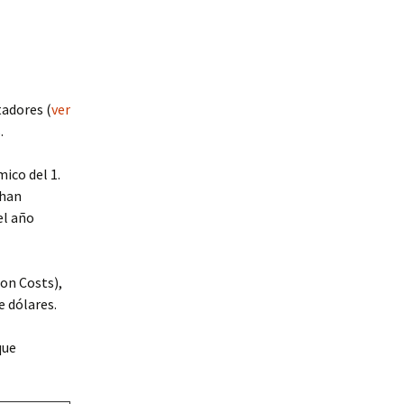
tadores (
ver
.
ico del 1.
 han
el año
ion Costs),
e dólares.
que