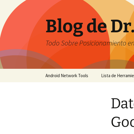
Saltar
al
contenido
Blog de Dr
Todo Sobre Posicionamiento e
Android Network Tools
Lista de Herrami
Android Network Tools –
English
Dat
Android Network Tools –
Español
Goo
GTech Network Tools –
Português