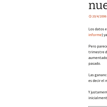
nu
20/4/2006
Los datos e
informe
) y
Pero parece
trimestre 
aumentado 
pasado.
Las gananci
es decir el
Y justament
inicialment