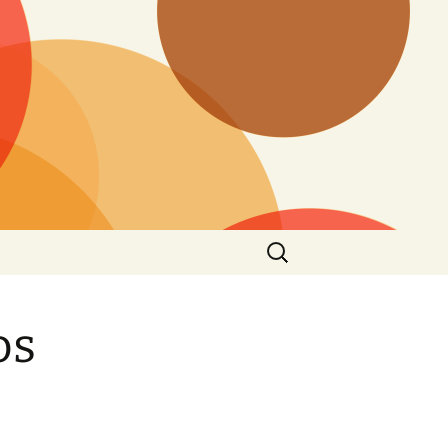
Buscar:
os