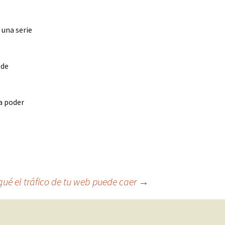
 una serie
 de
a poder
qué el tráfico de tu web puede caer
→