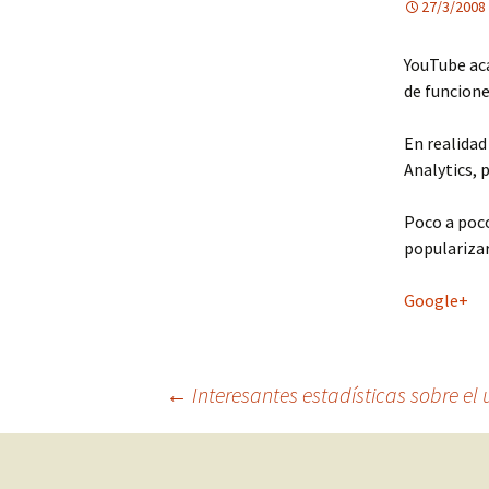
27/3/2008
YouTube ac
de funcione
En realidad
Analytics,
Poco a poc
popularizar 
Google+
Navegación
←
Interesantes estadísticas sobre el 
de