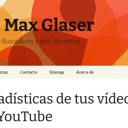
. Max Glaser
n Buscadores y Web Marketing
entas
Contacto
Sitemap
Acerca de
adísticas de tus víde
 YouTube