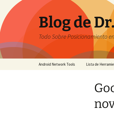
Saltar
al
contenido
Blog de Dr
Todo Sobre Posicionamiento e
Android Network Tools
Lista de Herrami
Android Network Tools –
English
Goo
Android Network Tools –
Español
nov
GTech Network Tools –
Português