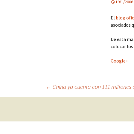
19/1/2006
El
blog ofi
asociados q
De esta ma
colocar los
Google+
Navegación
←
China ya cuenta con 111 millones 
de
entradas