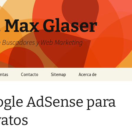
. Max Glaser
n Buscadores y Web Marketing
entas
Contacto
Sitemap
Acerca de
gle AdSense para
atos