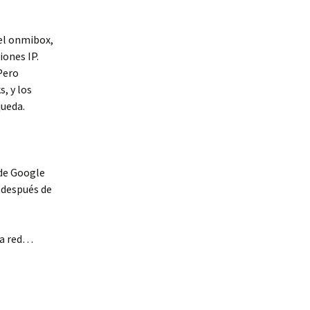
el onmibox,
iones IP.
Pero
, y los
queda.
 de Google
a después de
 la red…