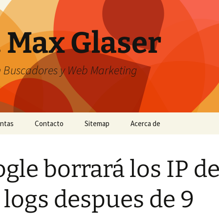
. Max Glaser
n Buscadores y Web Marketing
entas
Contacto
Sitemap
Acerca de
gle borrará los IP d
 logs despues de 9