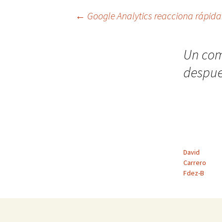
Navegación
←
Google Analytics reacciona rápid
de
Un com
despue
entradas
David
Carrero
Fdez-B