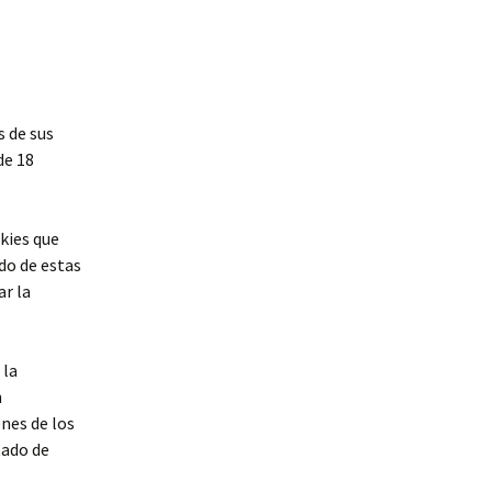
s de sus
de 18
okies que
do de estas
ar la
 la
n
nes de los
tado de