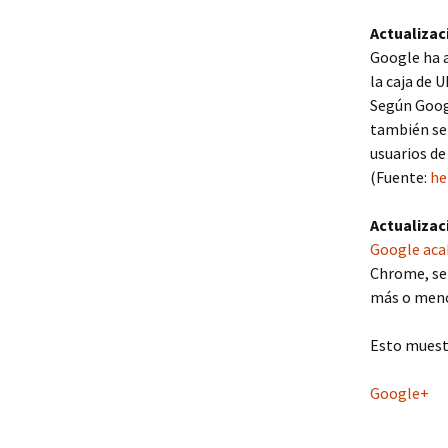
Actualizac
Google ha a
la caja de 
Según Googl
también se 
usuarios de
(Fuente:
he
Actualizac
Google acab
Chrome, ser
más o meno
Esto muestr
Google+