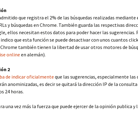
ión
dmitido que registra el 2% de las búsquedas realizadas mediante 
URLs y búsquedas en Chrome. También guarda las respectivas direcc
e, ellos necesitan estos datos para poder hacer las sugerencias. 
indico que esta función se puede desactivar con unos cuantos clicks
 Chrome también tienen la libertad de usar otros motores de bús
ise online
en alemán).
ión 2
a de indicar oficialmente
que las sugerencias, especialmente las
án anominizadas, es decir se quitará la dirección IP de la consult
s 24 horas.
a una vez más la fuerza que puede ejercer de la opinión publica y