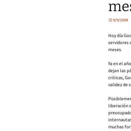
me
9/9/2008
Hoy día Go
servidores 
meses.
Ya en el añ
dejan las p
criticas, G
validez de 
Posiblement
liberación 
preocupados
internautas
muchas form