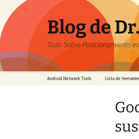
Saltar
al
contenido
Blog de Dr
Todo Sobre Posicionamiento e
Android Network Tools
Lista de Herrami
Android Network Tools –
English
Goo
Android Network Tools –
Español
sus
GTech Network Tools –
Português