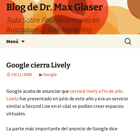
Saltar
Blog de Dr. Max Glaser
al
Todo Sobre Posicionamiento en
contenido
Buscadores y Web Marketing
Buscar:
Menú
Google cierra Lively
19/11/2008
Google
Google acaba de anunciar que
cerrará lively a fin de año
.
Lively
fue presentado en julio de este año y era un servicio
similar a Second Live en el cúal se podían crear espacios
virtuales.
La parte más importante del anuncio de Google dice