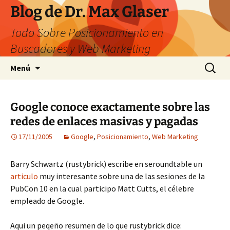
Saltar
Blog de Dr. Max Glaser
al
Todo Sobre Posicionamiento en
contenido
Buscadores y Web Marketing
Buscar:
Menú
Google conoce exactamente sobre las
redes de enlaces masivas y pagadas
17/11/2005
Google
,
Posicionamiento
,
Web Marketing
Barry Schwartz (rustybrick) escribe en seroundtable un
articulo
muy interesante sobre una de las sesiones de la
PubCon 10 en la cual participo Matt Cutts, el célebre
empleado de Google.
Aqui un peqeño resumen de lo que rustybrick dice: