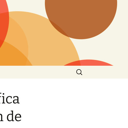
Buscar:
ica
n de