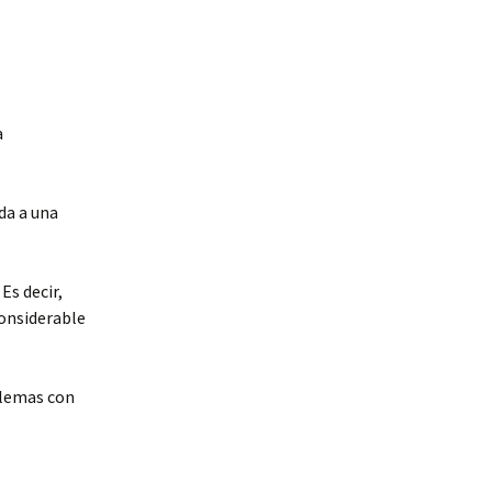
a
da a una
Es decir,
considerable
blemas con