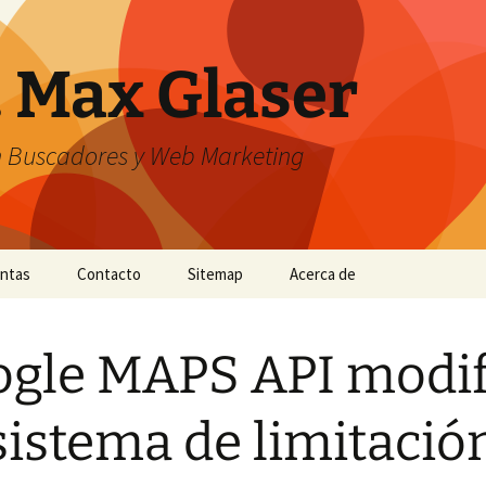
. Max Glaser
n Buscadores y Web Marketing
entas
Contacto
Sitemap
Acerca de
gle MAPS API modif
sistema de limitació