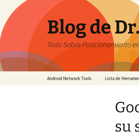
Saltar
al
contenido
Blog de Dr
Todo Sobre Posicionamiento e
Android Network Tools
Lista de Herrami
Android Network Tools –
English
Goo
Android Network Tools –
Español
su 
GTech Network Tools –
Português