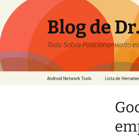
Saltar
al
contenido
Blog de Dr
Todo Sobre Posicionamiento e
Android Network Tools
Lista de Herrami
Android Network Tools –
English
Goo
Android Network Tools –
Español
emp
GTech Network Tools –
Português