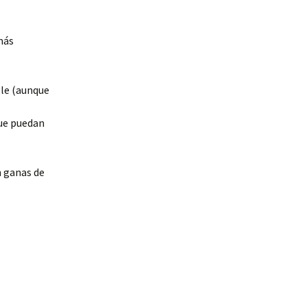
más
gle (aunque
que puedan
n ganas de