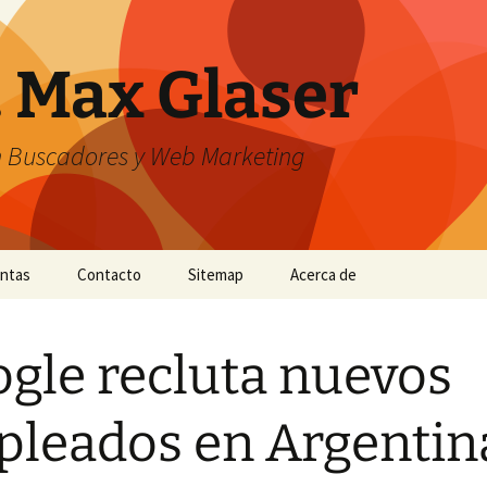
. Max Glaser
n Buscadores y Web Marketing
entas
Contacto
Sitemap
Acerca de
gle recluta nuevos
leados en Argentin