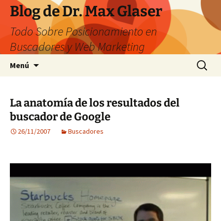
Saltar
Blog de Dr. Max Glaser
al
Todo Sobre Posicionamiento en
contenido
Buscadores y Web Marketing
Buscar:
Menú
La anatomía de los resultados del
buscador de Google
26/11/2007
Buscadores