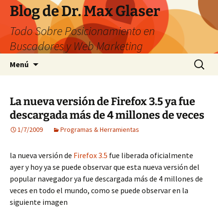
Saltar
Blog de Dr. Max Glaser
al
Todo Sobre Posicionamiento en
contenido
Buscadores y Web Marketing
Buscar:
Menú
La nueva versión de Firefox 3.5 ya fue
descargada más de 4 millones de veces
1/7/2009
Programas & Herramientas
la nueva versión de
Firefox 3.5
fue liberada oficialmente
ayer y hoy ya se puede observar que esta nueva versión del
popular navegador ya fue descargada más de 4 millones de
veces en todo el mundo, como se puede observar en la
siguiente imagen