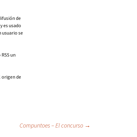
difusión de
 y es usado
 usuario se
o RSS un
 origen de
Compuntoes – El concurso
→