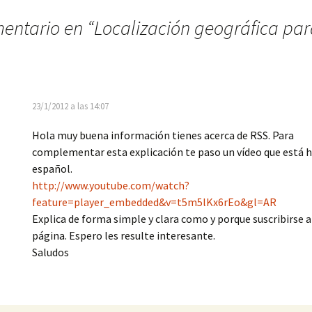
entario en “
Localización geográfica par
23/1/2012 a las 14:07
Hola muy buena información tienes acerca de RSS. Para
complementar esta explicación te paso un vídeo que está 
español.
http://www.youtube.com/watch?
feature=player_embedded&v=t5m5lKx6rEo&gl=AR
Explica de forma simple y clara como y porque suscribirse a
página. Espero les resulte interesante.
Saludos