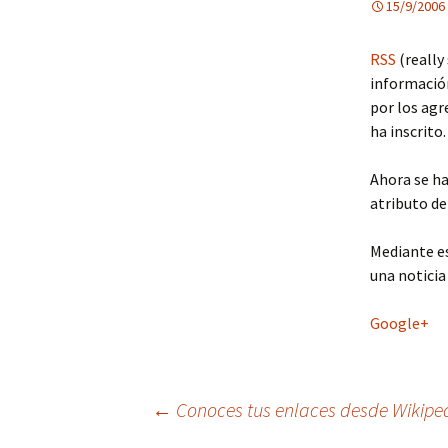
15/9/2006
RSS
(really
información
por los agr
ha inscrito.
Ahora se h
atributo de
Mediante es
una noticia
Google+
Navegación
←
Conoces tus enlaces desde Wikipe