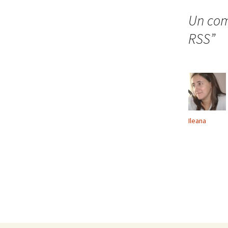
de
Un com
RSS
”
entradas
Ileana