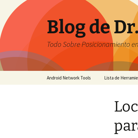
Saltar
al
contenido
Blog de Dr
Todo Sobre Posicionamiento e
Android Network Tools
Lista de Herrami
Android Network Tools –
English
Loc
Android Network Tools –
Español
par
GTech Network Tools –
Português