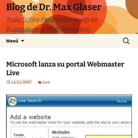
Saltar
Blog de Dr. Max Glaser
al
Todo Sobre Posicionamiento en
contenido
Buscadores y Web Marketing
Buscar:
Menú
Microsoft lanza su portal Webmaster
Live
13/11/2007
Live