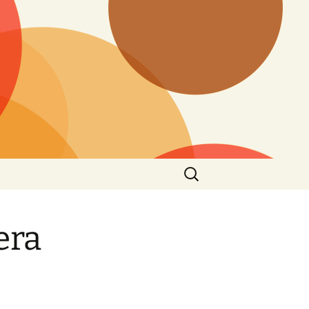
Buscar:
era