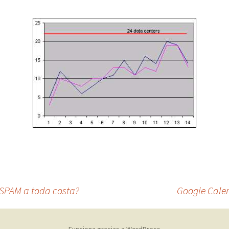
o SPAM a toda costa?
Google Calen