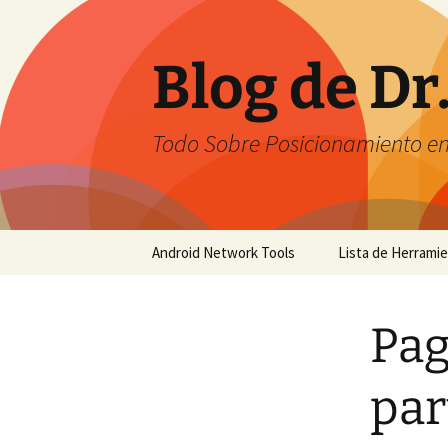
Saltar
al
contenido
Blog de Dr
Todo Sobre Posicionamiento e
Android Network Tools
Lista de Herrami
Android Network Tools –
English
Pag
Android Network Tools –
Español
par
GTech Network Tools –
Português