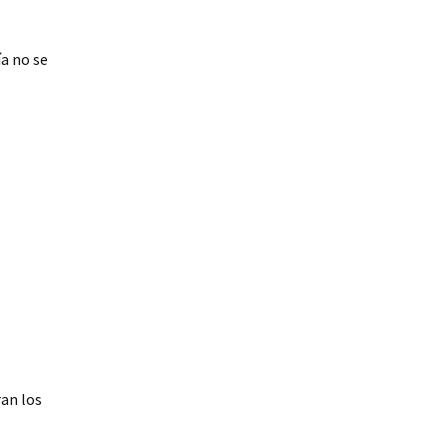
ía no se
an los