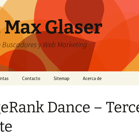
. Max Glaser
n Buscadores y Web Marketing
entas
Contacto
Sitemap
Acerca de
eRank Dance – Terc
te