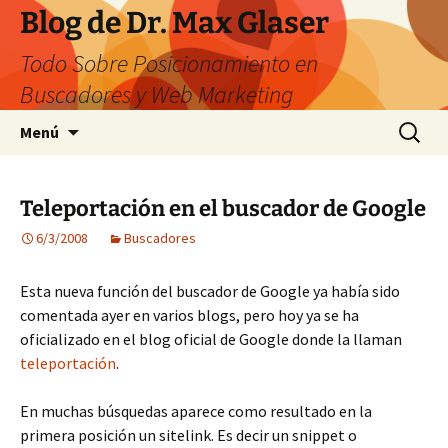
Saltar
Blog de Dr. Max Glaser
al
Todo Sobre Posicionamiento en
contenido
Buscadores y Web Marketing
Buscar:
Menú
Teleportación en el buscador de Google
6/3/2008
Buscadores
Esta nueva función del buscador de Google ya había sido
comentada ayer en varios blogs, pero hoy ya se ha
oficializado en el blog oficial de Google donde la llaman
teleportación
.
En muchas búsquedas aparece como resultado en la
primera posición un sitelink. Es decir un snippet o