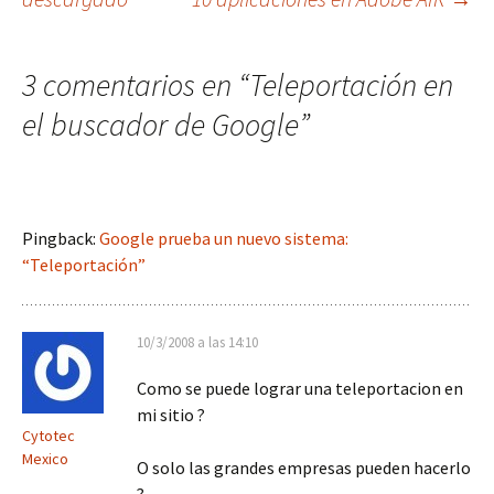
de
3 comentarios en “
Teleportación en
entradas
el buscador de Google
”
Pingback:
Google prueba un nuevo sistema:
“Teleportación”
10/3/2008 a las 14:10
Como se puede lograr una teleportacion en
mi sitio ?
Cytotec
Mexico
O solo las grandes empresas pueden hacerlo
?