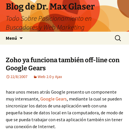
Saltar
Blog de Dr. Max Glaser
al
Todo Sobre Posicionamiento en
contenido
Buscadores y Web Marketing
Buscar:
Menú
Zoho ya funciona también off-line con
Google Gears
22/8/2007
Web 2.0 y Ajax
hace unos meses atrás Google presento un componente
muy interesante,
Google Gears
, mediante la cual se pueden
sincronizar los datos de una aplicación web con una
pequeña base de datos local en la computadora, de modo de
que se pueda trabajar con esta aplicación también sin tener
una conexión de Internet.