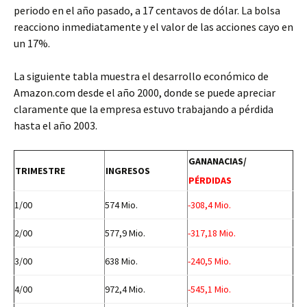
periodo en el año pasado, a 17 centavos de dólar. La bolsa
reacciono inmediatamente y el valor de las acciones cayo en
un 17%.
La siguiente tabla muestra el desarrollo económico de
Amazon.com desde el año 2000, donde se puede apreciar
claramente que la empresa estuvo trabajando a pérdida
hasta el año 2003.
GANANACIAS/
TRIMESTRE
INGRESOS
PÉRDIDAS
1/00
574 Mio.
-308,4 Mio.
2/00
577,9 Mio.
-317,18 Mio.
3/00
638 Mio.
-240,5 Mio.
4/00
972,4 Mio.
-545,1 Mio.