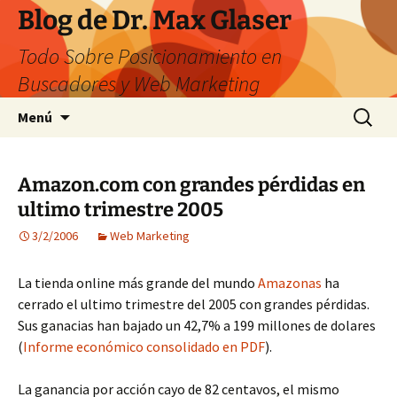
Saltar
Blog de Dr. Max Glaser
al
Todo Sobre Posicionamiento en
contenido
Buscadores y Web Marketing
Buscar:
Menú
Amazon.com con grandes pérdidas en
ultimo trimestre 2005
3/2/2006
Web Marketing
La tienda online más grande del mundo
Amazonas
ha
cerrado el ultimo trimestre del 2005 con grandes pérdidas.
Sus ganacias han bajado un 42,7% a 199 millones de dolares
(
Informe económico consolidado en PDF
).
La ganancia por acción cayo de 82 centavos, el mismo