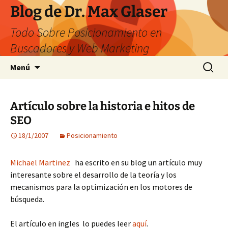
Saltar
Blog de Dr. Max Glaser
al
Todo Sobre Posicionamiento en
contenido
Buscadores y Web Marketing
Buscar:
Menú
Artículo sobre la historia e hitos de
SEO
18/1/2007
Posicionamiento
Michael Martinez
ha escrito en su blog un artículo muy
interesante sobre el desarrollo de la teoría y los
mecanismos para la optimización en los motores de
búsqueda.
El artículo en ingles lo puedes leer
aquí
.