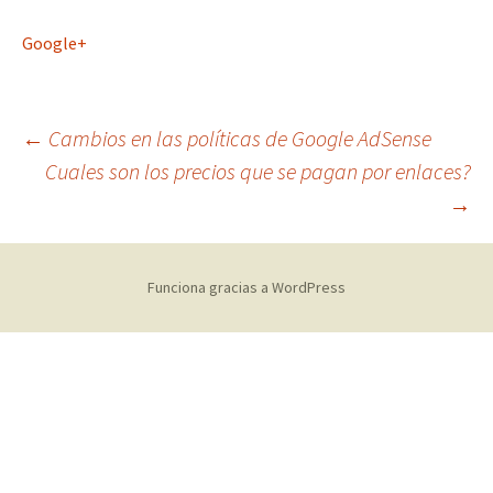
Google+
Navegación
←
Cambios en las políticas de Google AdSense
Cuales son los precios que se pagan por enlaces?
→
de
entradas
Funciona gracias a WordPress