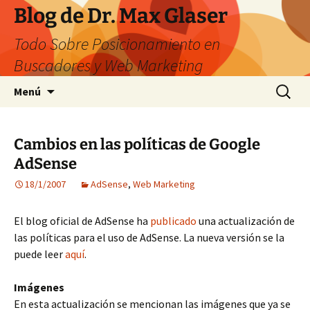
Saltar
Blog de Dr. Max Glaser
al
Todo Sobre Posicionamiento en
contenido
Buscadores y Web Marketing
Buscar:
Menú
Cambios en las políticas de Google
AdSense
18/1/2007
AdSense
,
Web Marketing
El blog oficial de AdSense ha
publicado
una actualización de
las políticas para el uso de AdSense. La nueva versión se la
puede leer
aquí
.
Imágenes
En esta actualización se mencionan las imágenes que ya se