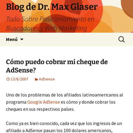
Saltar
Blog de Dr. Max Glaser
al
Todo Sobre Posicionamiento en
contenido
Buscadores y Web Marketing
Buscar:
Menú
Cómo puedo cobrar mi cheque de
AdSense?
13/8/2007
AdSense
Uno de los problemas de los afiliados latinoamericanos al
programa
Google AdSense
es cómo y donde cobrar los
cheques en sus respectivos países.
Como ya es bien conocido, cada vez que los ingresos de un
afiliado a AdSense pasan los 100 dolares americanos,