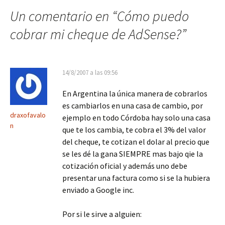
entradas
Un comentario en “
Cómo puedo
cobrar mi cheque de AdSense?
”
14/8/2007 a las 09:56
En Argentina la única manera de cobrarlos
es cambiarlos en una casa de cambio, por
draxofavalo
ejemplo en todo Córdoba hay solo una casa
n
que te los cambia, te cobra el 3% del valor
del cheque, te cotizan el dolar al precio que
se les dé la gana SIEMPRE mas bajo qie la
cotización oficial y además uno debe
presentar una factura como si se la hubiera
enviado a Google inc.
Por si le sirve a alguien: