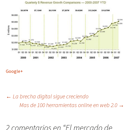
Google+
Navegación
←
La brecha digital sigue creciendo
Mas de 100 herramientas online en web 2.0
→
de
2 comentarios en “
El mercado de