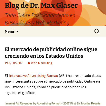
Saltar
Blog de Dr. Max Glaser
al
Todo Sobre Posicionamiento en
contenido
Buscadores y Web Marketing
Buscar:
Menú
El mercado de publicidad online sigue
creciendo en los Estados Unidos
8/10/2007
Web Marketing
El
Interactive Advertising Bureau
(ABI) ha presentado datos
muy interesantes sobre el mercado de publicidad Online en
los Estados Unidos, como se puede observar en los
siguientes gráficos