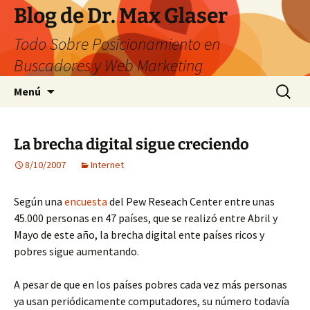
Saltar
Blog de Dr. Max Glaser
al
Todo Sobre Posicionamiento en
contenido
Buscadores y Web Marketing
Buscar:
Menú
La brecha digital sigue creciendo
8/10/2007
Internet
Según una
encuesta
del Pew Reseach Center entre unas
45.000 personas en 47 países, que se realizó entre Abril y
Mayo de este año, la brecha digital ente países ricos y
pobres sigue aumentando.
A pesar de que en los países pobres cada vez más personas
ya usan periódicamente computadores, su número todavía