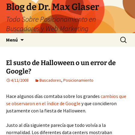
Saltar
Blog de Dr. Max Glaser
al
Todo Sobre Posicionamiento en
contenido
Buscadores y Web Marketing
Buscar:
Menú
El susto de Halloween o un error de
Google?
4/11/2008
Buscadores
,
Posicionamiento
Hace algunos días comtaba sobre los grandes
cambios que
se observaron en el índice de Google
y que concidieron
justamente con la fiesta de Halloween.
Justo al día siguiente parecía que todo volvía a la
normalidad. Los diferentes data centers mostraban