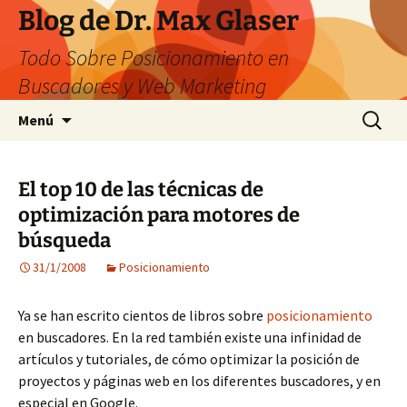
Saltar
Blog de Dr. Max Glaser
al
Todo Sobre Posicionamiento en
contenido
Buscadores y Web Marketing
Buscar:
Menú
El top 10 de las técnicas de
optimización para motores de
búsqueda
31/1/2008
Posicionamiento
Ya se han escrito cientos de libros sobre
posicionamiento
en buscadores. En la red también existe una infinidad de
artículos y tutoriales, de cómo optimizar la posición de
proyectos y páginas web en los diferentes buscadores, y en
especial en Google.