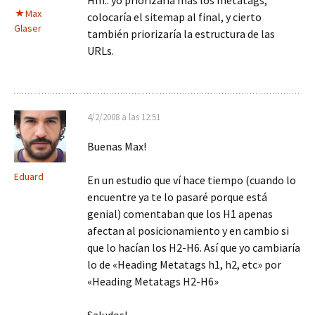
Hm.. yo priorizaría mas los metatags,
Max
colocaría el sitemap al final, y cierto
Glaser
también priorizaría la estructura de las
URLs.
4/2/2008 a las 12:51
Buenas Max!
Eduard
En un estudio que ví hace tiempo (cuando lo
encuentre ya te lo pasaré porque está
genial) comentaban que los H1 apenas
afectan al posicionamiento y en cambio si
que lo hacían los H2-H6. Así que yo cambiaría
lo de «Heading Metatags h1, h2, etc» por
«Heading Metatags H2-H6»