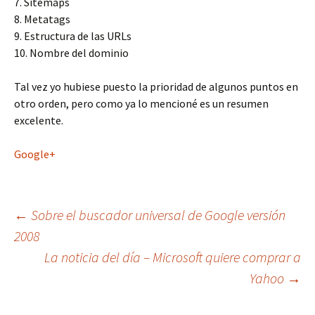
7. Sitemaps
8. Metatags
9. Estructura de las URLs
10. Nombre del dominio
Tal vez yo hubiese puesto la prioridad de algunos puntos en
otro orden, pero como ya lo mencioné es un resumen
excelente.
Google+
Navegación
←
Sobre el buscador universal de Google versión
2008
La noticia del día – Microsoft quiere comprar a
de
Yahoo
→
entradas