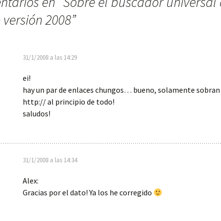
ntarios en “
Sobre el buscador universal
 versión 2008
”
31/1/2008 a las 14:29
ei!
hay un par de enlaces chungos… bueno, solamente sobran
http:// al principio de todo!
saludos!
31/1/2008 a las 14:34
Alex:
Gracias por el dato! Ya los he corregido