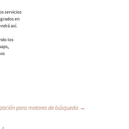
s servicios
egrados en
ndrá así.
ndo los
maps,
ios
imización para motores de búsqueda
→