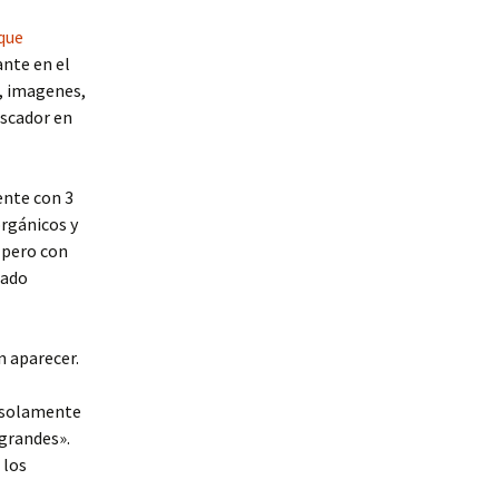
 que
ante en el
, imagenes,
uscador en
ente con 3
orgánicos y
 pero con
nado
 aparecer.
n solamente
grandes».
 los