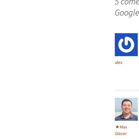
5 come
entradas
Google
alex
Max
Glaser