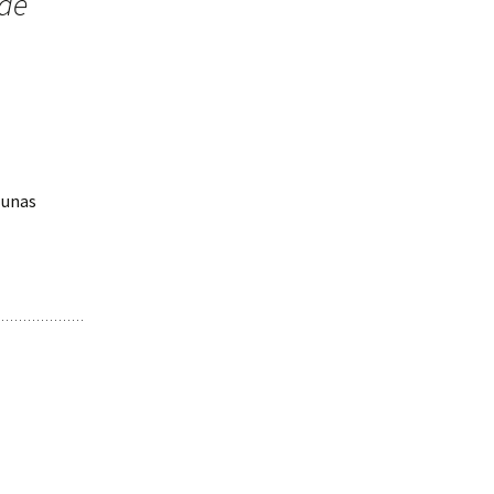
 de
 unas