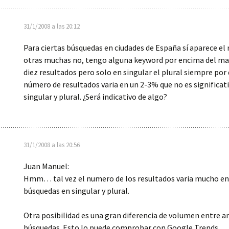
31/1/2008 a las 20:12
Para ciertas búsquedas en ciudades de España sí aparece el
otras muchas no, tengo alguna keyword por encima del ma
diez resultados pero solo en singular el plural siempre por 
número de resultados varia en un 2-3% que no es significat
singular y plural. ¿Será indicativo de algo?
31/1/2008 a las 20:56
Juan Manuel:
Hmm… tal vez el numero de los resultados varia mucho en
búsquedas en singular y plural.
Otra posibilidad es una gran diferencia de volumen entre 
búsquedas. Esto lo puede comprobar con Google Trends.