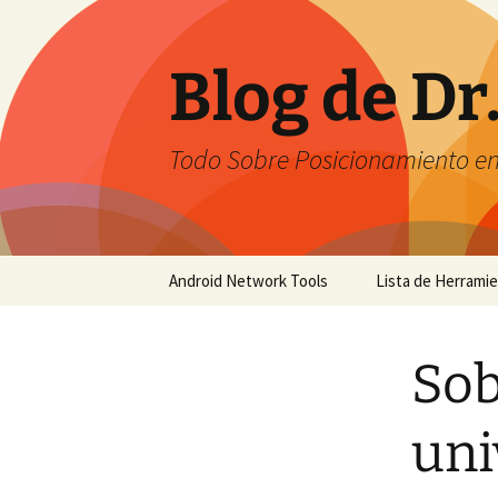
Saltar
al
contenido
Blog de Dr
Todo Sobre Posicionamiento e
Android Network Tools
Lista de Herrami
Android Network Tools –
English
Sob
Android Network Tools –
Español
uni
GTech Network Tools –
Português