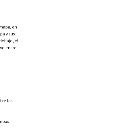
 mapa, en
pa y sus
debajo, el
ivo entre
tre las
ambas