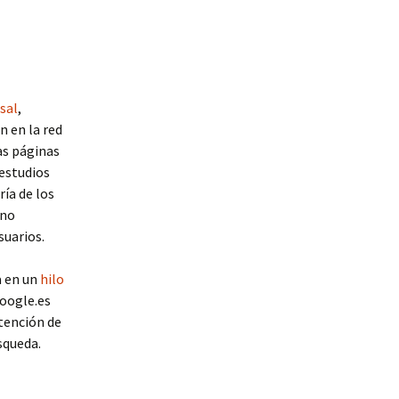
sal
,
 en la red
las páginas
estudios
ría de los
 no
suarios.
a en un
hilo
oogle.es
tención de
squeda.