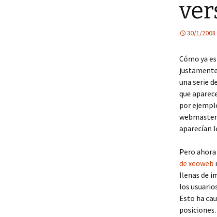
ver
30/1/2008
Cómo ya es
justamente
una serie d
que aparece
por ejempl
webmasters 
aparecían l
Pero ahora 
de xeoweb
llenas de 
los usuario
Esto ha cau
posiciones.