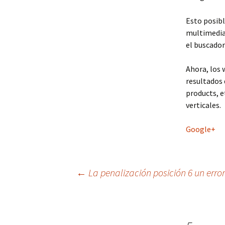
Esto posibl
multimedia,
el buscador
Ahora, los 
resultados 
products, e
verticales.
Google+
Navegación
←
La penalización posición 6 un erro
de