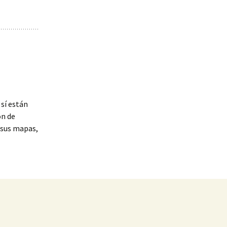
 sí están
ón de
 sus mapas,