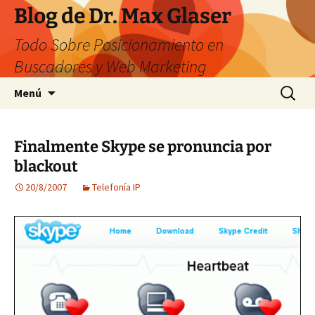
Saltar
Blog de Dr. Max Glaser
al
Todo Sobre Posicionamiento en
contenido
Buscadores y Web Marketing
Buscar:
Menú
Finalmente Skype se pronuncia por
blackout
20/8/2007
Telefonía IP