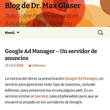
Saltar
Blog de Dr. Max Glaser
al
Todo Sobre Posicionamiento en
contenido
Buscadores y Web Marketing
Buscar:
Menú
Google Ad Manager – Un servidor de
anuncios
13/3/2008
AdSense
La noticia del día es la presentación
Google Ad Manager
, un
servicio para gestionar todo tipo de anuncios, incluido
AdSense, para presentarlos en una página web. Es un
servicio similar a
OpenAds
(aka phpNewAds) pero que se
encuentra alojado en los servidores de Google.