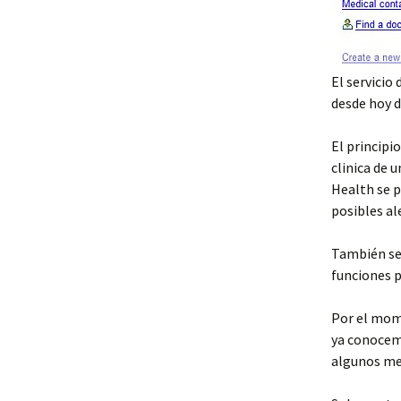
El servicio 
desde hoy d
El principi
clinica de 
Health se 
posibles al
También se 
funciones p
Por el mom
ya conocemo
algunos me