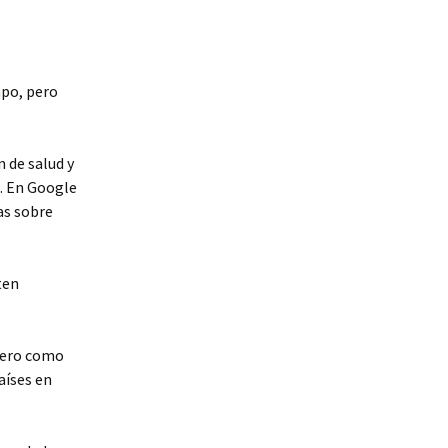
mpo, pero
n de salud y
s. En Google
as sobre
ten
pero como
aíses en