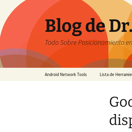
Saltar
al
contenido
Blog de Dr
Todo Sobre Posicionamiento e
Android Network Tools
Lista de Herrami
Android Network Tools –
English
Goo
Android Network Tools –
Español
dis
GTech Network Tools –
Português