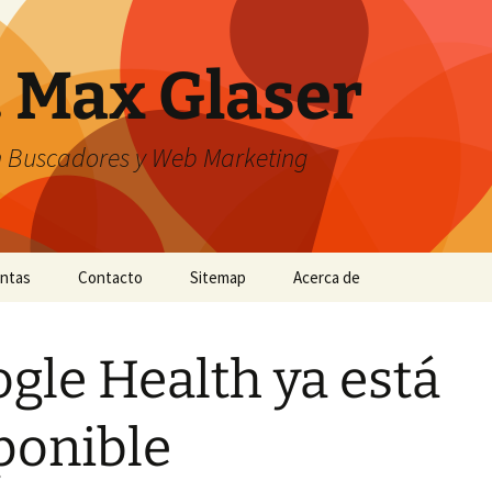
. Max Glaser
n Buscadores y Web Marketing
entas
Contacto
Sitemap
Acerca de
gle Health ya está
ponible