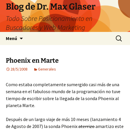
Saltar
Blog de Dr. Max Glaser
al
Todo Sobre Posicionamiento en
contenido
Buscadores y Web Marketing
Buscar:
Menú
Phoenix en Marte
28/5/2008
Generales
Como estaba completamente sumergido casi más de una
semana en el fabuloso mundo de la programación no tuve
tiempo de escribir sobre la llegada de la sonda Phoenix al
planeta Marte.
Después de un largo viaje de más 10 meses (lanzamiento 4
de Agosto de 2007) la sonda Phoenix
aterrizo
amartizo este