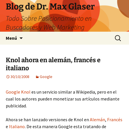
Saltar
Blog de Dr. Max Glaser
al
Todo Sobre Posicionamiento en
contenido
Buscadores y Web Marketing
Buscar:
Menú
Knol ahora en alemán, francés e
italiano
30/10/2008
Google
Google Knol
es un servicio similar a Wikipedia, pero en el
cual los autores pueden monetizar sus artículos mediante
publicidad.
Ahora se han lanzado versiones de Knol en
Alemán
,
Francés
e
Italiano
. De esta manera Google esta tratando de