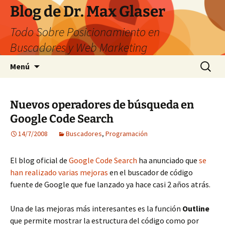
Saltar
Blog de Dr. Max Glaser
al
Todo Sobre Posicionamiento en
contenido
Buscadores y Web Marketing
Buscar:
Menú
Nuevos operadores de búsqueda en
Google Code Search
14/7/2008
Buscadores
,
Programación
El blog oficial de
Google Code Search
ha anunciado que
se
han realizado varias mejoras
en el buscador de código
fuente de Google que fue lanzado ya hace casi 2 años atrás.
Una de las mejoras más interesantes es la función
Outline
que permite mostrar la estructura del código como por