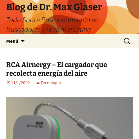
Saltar
Blog de Dr. Max Glaser
al
Todo Sobre Posicionamiento en
contenido
Buscadores y Web Marketing
Buscar:
Menú
RCA Airnergy – El cargador que
recolecta energía del aire
11/1/2010
Tecnología