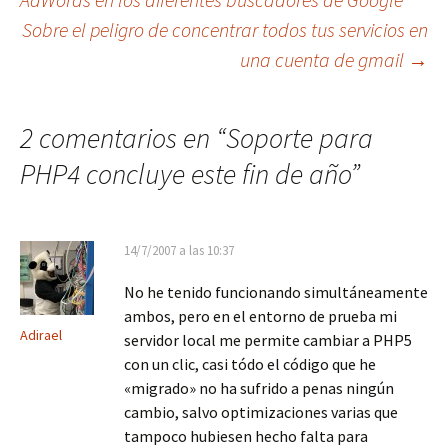
Sobre el peligro de concentrar todos tus servicios en
de
una cuenta de gmail
→
entradas
2 comentarios en “
Soporte para
PHP4 concluye este fin de año
”
14/7/2007 a las 10:37
No he tenido funcionando simultáneamente
ambos, pero en el entorno de prueba mi
Adirael
servidor local me permite cambiar a PHP5
con un clic, casi tódo el código que he
«migrado» no ha sufrido a penas ningún
cambio, salvo optimizaciones varias que
tampoco hubiesen hecho falta para