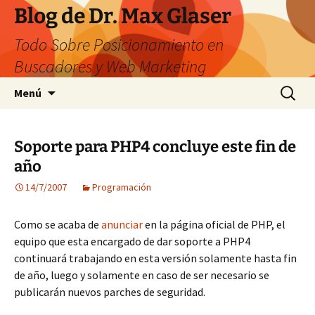
Saltar
Blog de Dr. Max Glaser
al
Todo Sobre Posicionamiento en
contenido
Buscadores y Web Marketing
Buscar:
Menú
Soporte para PHP4 concluye este fin de
año
14/7/2007
Programación
Como se acaba de
anunciar
en la página oficial de PHP, el
equipo que esta encargado de dar soporte a PHP4
continuará trabajando en esta versión solamente hasta fin
de año, luego y solamente en caso de ser necesario se
publicarán nuevos parches de seguridad.